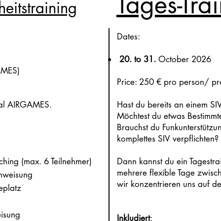
Tages-Tra
heitstraining
Dates:
20. to 31.
October 2026
AMES)
Price: 250 € pro person/ pr
nal AIRGAMES.
Hast du bereits an einem S
Möchtest du etwas Bestimmte
Brauchst du Funkunterstützun
komplettes SIV verpflichten?
ching (max. 6 Teilnehmer)
Dann kannst du ein Tagestr
mehrere flexible Tage zwis
nweisung
wir konzentrieren uns auf de
eplatz
eisung
Inkludiert
: