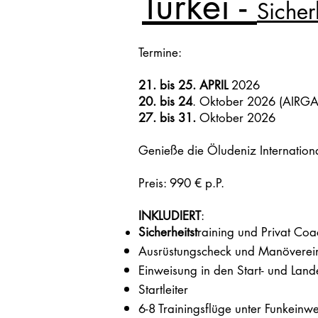
Türkei -
Sicher
Termine:
21. bis 25.
APRIL
2026
20. bis 24
. Oktober 2026 (AIRG
27. bis 31.
Oktober 2026
Genieße die Öludeniz Internatio
Preis: 990 € p.P.
INKLUDIERT
:
Sicherheitst
raining und Privat Coa
Ausrüstungscheck und Manöverei
Einweisung in den Start- und Land
Startleiter
6-8 Trainingsflüge unter Funkeinw