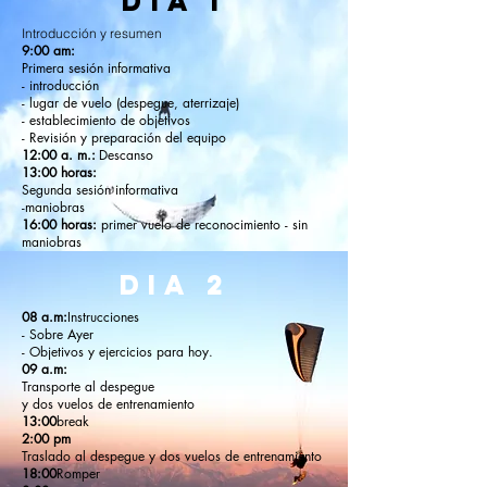
DÍA 1
Introducción y resumen
9:00 am:
Primera sesión informativa
- introducción
- lugar de vuelo (despegue, aterrizaje)
- establecimiento de objetivos
- Revisión y preparación del equipo
12:00 a. m.:
Descanso
13:00 horas:
Segunda sesión informativa
-maniobras
16:00 horas:
primer vuelo de reconocimiento - sin
maniobras
DIA 2
08 a.m:
Instrucciones
- Sobre Ayer
- Objetivos y ejercicios para hoy.
09 a.m:
Transporte al despegue
y dos vuelos de entrenamiento
13:00
break
2:00 pm
Traslado al despegue y dos vuelos de entrenamiento
18:00
Romper