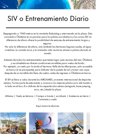
SIV o Entrenamiento Diario
Despegando a 1960 metros en la montaña Babadag y aterrizando en la playa. Esto
convierte a Ölüdeniz en un paraíso para los pilotos acrobáticos y los cursos SIV. La
diferencia de altura ofrece la posibilidad de sesiones de entrenamiento largas y
seguras.
No solo la diferencia de altura, sino también las hermosas lagunas azules, el agua
cristalina, la comida turca y la animada vida nocturna atraen a pilotos de todo el
mundo.
Además de todos los entrenamientos que tienen lugar justo encima del mar, Ölüdeniz
y sus alrededores ofrecen condiciones increíbles para vuelos de fondo.
Por ejemplo, un vuelo por la tarde al hermoso Valle de las Mariposas, solo accesible
en barco (o en parapente), para disfrutar de la puesta de sol y tomar una copa
después de un increíble día lleno de vuelos, antes de regresar a Ölüdeniz en barco.
El SIV se lleva a cabo durante los AIRGAMES, un evento internacional de deportes
aéreos. Forma parte de este evento y conoce a los mejores pilotos acro del mundo a
tu lado en el box ;D o disfruta de los espectáculos aéreos (wingsuits, base jumping,
acro, etc.) desde la playa.
Altísimo | Vuelo en térmica | Campo a través | acróbata | Asistencia en tierra |
Caminata y vuelo
Aquí nunca te aburres.